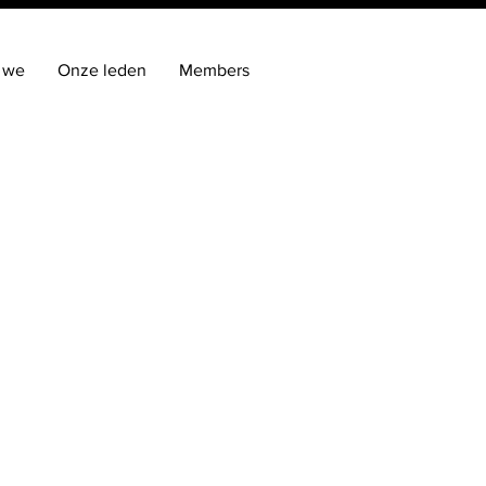
 we
Onze leden
Members
icien
jk
.