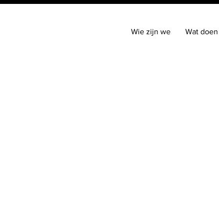
Wie zijn we
Wat doen
Zeiss Academy
Opt
voor een
klare ki