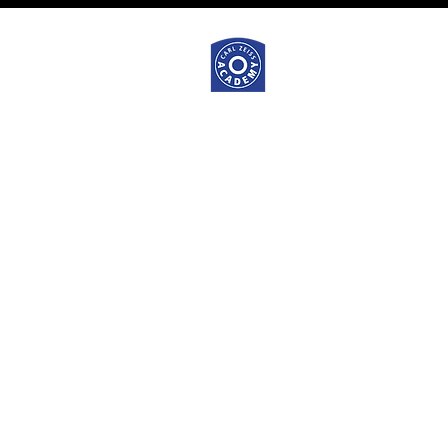
De
Carl 
gaat
altijd